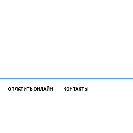
ОПЛАТИТЬ ОНЛАЙН
КОНТАКТЫ
7)577-15-80
77)635-03-00