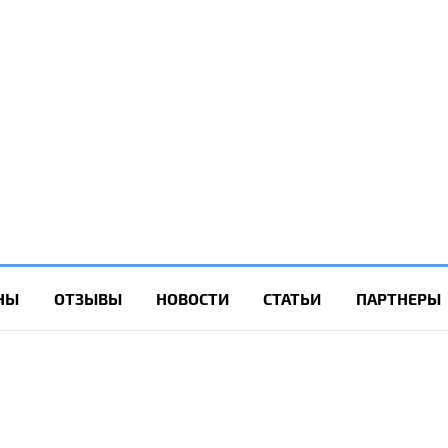
НЫ
ОТЗЫВЫ
НОВОСТИ
СТАТЬИ
ПАРТНЕРЫ
+7(97
info@foraconsult.ru
+7(9