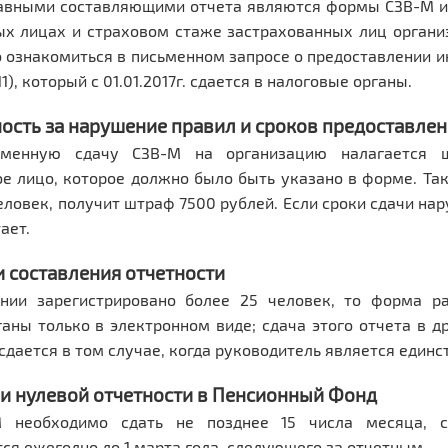
главными составляющими отчета являются формы СЗВ-М и
ых лицах и страховом стаже застрахованных лиц органи
ознакомиться в письменном запросе о предоставлении и
11), который с 01.01.2017г. сдается в налоговые органы.
ость за нарушение правил и сроков предоставлен
еменную сдачу СЗВ-М на организацию налагается
е лицо, которое должно было быть указано в форме. Так
еловек, получит штраф 7500 рублей. Если сроки сдачи н
ает.
 составления отчетности
нии зарегистрировано более 25 человек, то форма р
аны только в электронном виде; сдача этого отчета в 
дается в том случае, когда руководитель является един
и нулевой отчетности в Пенсионный Фонд
 необходимо сдать не позднее 15 числа месяца, с
ся ежегодно до 1 марта года, следующего за отчетным.