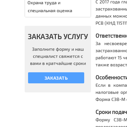
С 2017 года 
Охрана труда и
застрахованн
специальная оценка
данных можно 
РСВ (КНД 11511
ЗАКАЗАТЬ УСЛУГУ
Ответственн
За несвоевр
Заполните форму и наш
застрахованно
специалист свяжется с
работают 15 ч
вами в кратчайшие сроки
также возраст
Особенности
ЗАКАЗАТЬ
Если в компа
налоговые орг
Форма СЗВ-М с
Сроки подач
Форму СЗВ-М
предоставляет