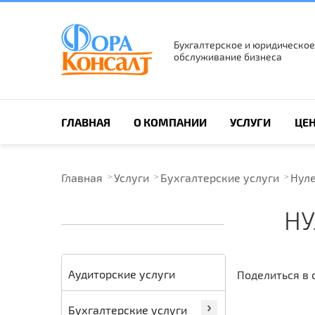
Бухгалтерское и юридическое
обслуживание бизнеса
ПОИСК ПО САЙТУ
ГЛАВНАЯ
О КОМПАНИИ
УСЛУГИ
ЦЕ
Главная
Услуги
Бухгалтерские услуги
Нуле
НУ
Аудиторские услуги
Поделиться в 
Бухгалтерские услуги