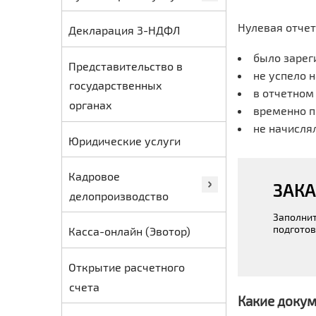
Нулевая отчет
Декларация 3-НДФЛ
было зарег
Представительство в
не успело 
государственных
в отчетном
органах
временно п
не начисля
Юридические услуги
Кадровое
ЗАКА
делопроизводство
Заполнит
подготов
Касса-онлайн (Эвотор)
Открытие расчетного
счета
Какие докум