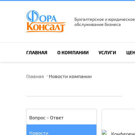
Бухгалтерское и юридическое
обслуживание бизнеса
ПОИСК ПО САЙТУ
ГЛАВНАЯ
О КОМПАНИИ
УСЛУГИ
ЦЕ
Главная
Новости компании
Вопрос - Ответ
Новости