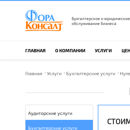
Бухгалтерское и юридическое
обслуживание бизнеса
ПОИСК ПО САЙТУ
ГЛАВНАЯ
О КОМПАНИИ
УСЛУГИ
ЦЕ
Главная
Услуги
Бухгалтерские услуги
Нуле
Аудиторские услуги
СТОИМ
Бухгалтерские услуги