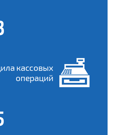
дила кассовых
операций