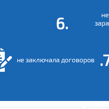
не
зара
не заключала договоров