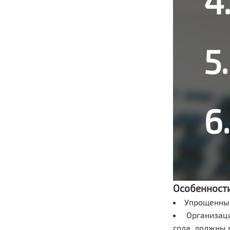
Особенности
Упрощенные
Организац
года, должны 