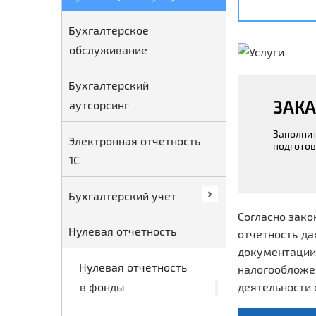
Бухгалтерское
обслуживание
Бухгалтерский
ЗАКА
аутсорсинг
Заполнит
Электронная отчетность
подготов
1С
Бухгалтерский учет
Согласно зако
Нулевая отчетность
отчетность да
документаци
Нулевая отчетность
налогообложе
в фонды
деятельности 