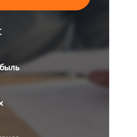
С
ибыль
х