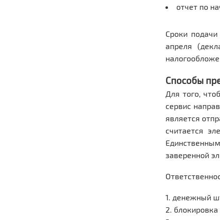
отчет по н
Сроки подачи
апреля (дек
налогообложен
Способы пр
Для того, что
сервис напра
является отпр
считается эл
Единственным
заверенной эл
Ответственнос
денежный шт
блокировка 