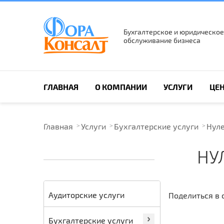
Бухгалтерское и юридическое
обслуживание бизнеса
ПОИСК ПО САЙТУ
ГЛАВНАЯ
О КОМПАНИИ
УСЛУГИ
ЦЕ
Главная
Услуги
Бухгалтерские услуги
Нуле
НУ
Аудиторские услуги
Поделиться в 
Бухгалтерские услуги