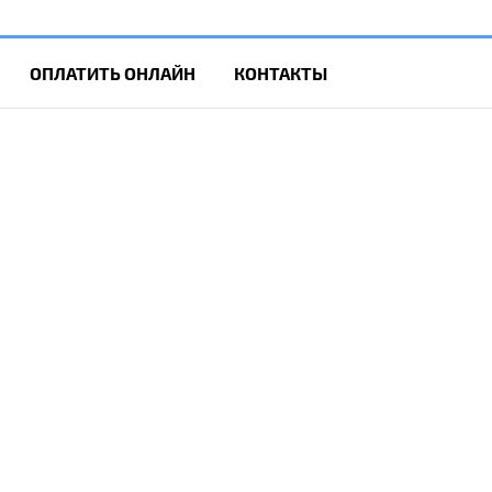
ОПЛАТИТЬ ОНЛАЙН
КОНТАКТЫ
7)577-15-80
77)635-03-00
яется публичной офертой
в
лов cookie.
фика.
Подробнее.