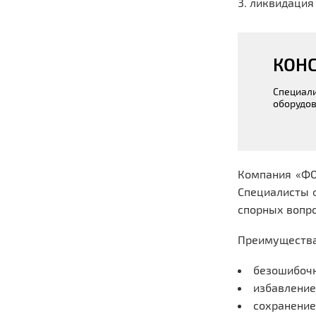
ликвидация 
КОНС
Специали
оборудов
Компания «ФО
Специалисты 
спорных вопро
Преимущества
безошибочн
избавление
сохранение