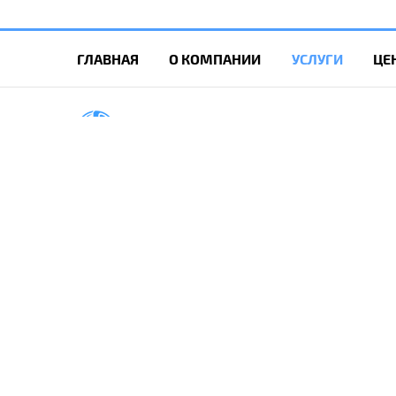
ГЛАВНАЯ
О КОМПАНИИ
УСЛУГИ
ЦЕ
Информация, представле
Работая с 
Это необходимо