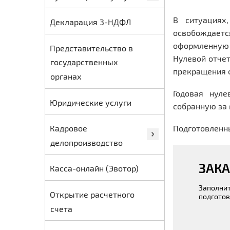
В ситуациях
Декларация 3-НДФЛ
освобождаетс
оформленную 
Представительство в
Нулевой отчет
государственных
прекращения 
органах
Годовая нуле
Юридические услуги
собранную за 
Кадровое
Подготовленны
делопроизводство
ЗАКА
Касса-онлайн (Эвотор)
Заполнит
Открытие расчетного
подготов
счета